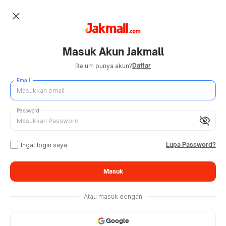
close
Masuk Akun Jakmall
Daftar
Belum punya akun?
Email
Password
visibility_off
Lupa Password?
Ingat login saya
Masuk
Atau masuk dengan
Google