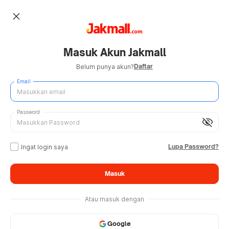
close
Masuk Akun Jakmall
Daftar
Belum punya akun?
Email
Password
visibility_off
Lupa Password?
Ingat login saya
Masuk
Atau masuk dengan
Google