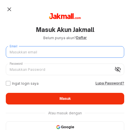
close
Masuk Akun Jakmall
Daftar
Belum punya akun?
Email
Password
visibility_off
Lupa Password?
Ingat login saya
Masuk
Atau masuk dengan
Google