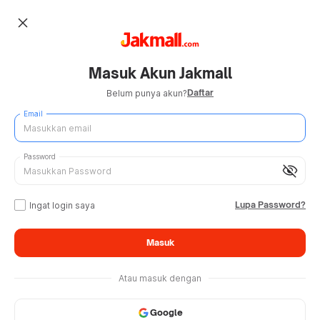
close
Masuk Akun Jakmall
Daftar
Belum punya akun?
Email
Password
visibility_off
Lupa Password?
Ingat login saya
Masuk
Atau masuk dengan
Google