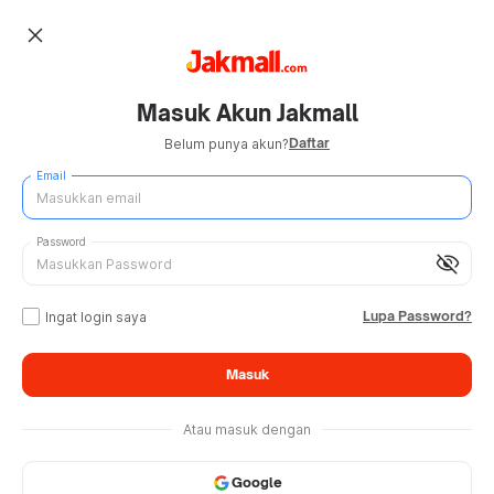
close
Masuk Akun Jakmall
Daftar
Belum punya akun?
Email
Password
visibility_off
Lupa Password?
Ingat login saya
Masuk
Atau masuk dengan
Google