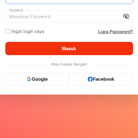
Password
visibility_off
Ingat login saya
Lupa Password?
Masuk
Atau masuk dengan
Google
Facebook