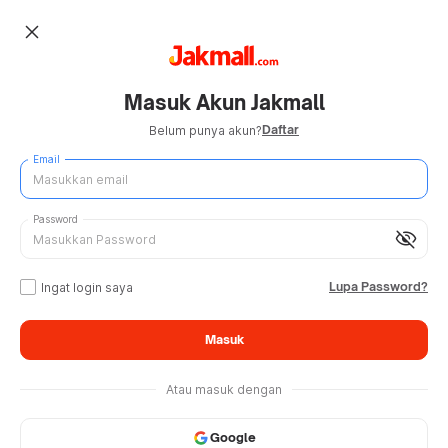
close
Masuk Akun Jakmall
Daftar
Belum punya akun?
Email
Password
visibility_off
Lupa Password?
Ingat login saya
Masuk
Atau masuk dengan
Google