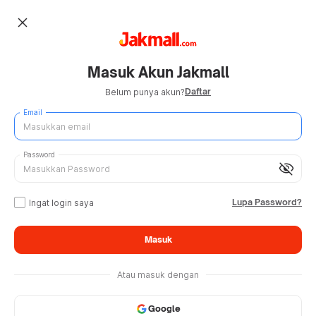
close
Masuk Akun Jakmall
Daftar
Belum punya akun?
Email
Password
visibility_off
Lupa Password?
Ingat login saya
Masuk
Atau masuk dengan
Google