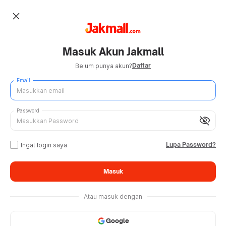
close
Masuk Akun Jakmall
Daftar
Belum punya akun?
Email
Password
visibility_off
Lupa Password?
Ingat login saya
Masuk
Atau masuk dengan
Google