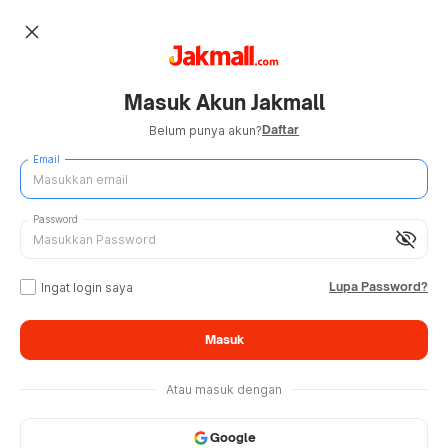
close
Masuk Akun Jakmall
Daftar
Belum punya akun?
Email
Password
visibility_off
Lupa Password?
Ingat login saya
Masuk
Atau masuk dengan
Google