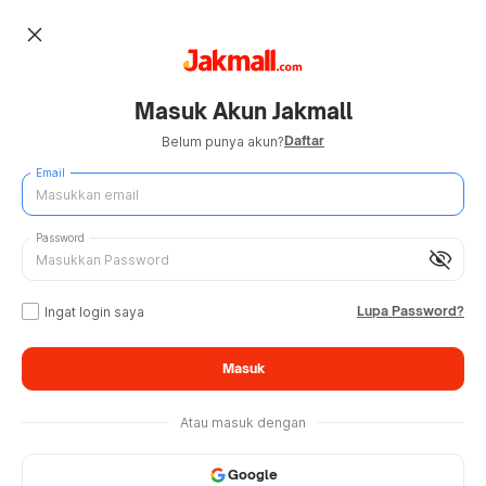
close
Masuk Akun Jakmall
Daftar
Belum punya akun?
Email
Password
visibility_off
Lupa Password?
Ingat login saya
Masuk
Atau masuk dengan
Google