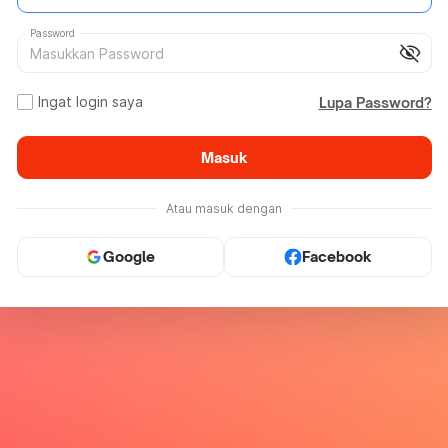
Password
visibility_off
Ingat login saya
Lupa Password?
Masuk
Atau masuk dengan
Google
Facebook