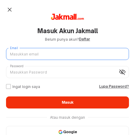
close
Masuk Akun Jakmall
Daftar
Belum punya akun?
Email
Password
visibility_off
Lupa Password?
Ingat login saya
Masuk
Atau masuk dengan
Google