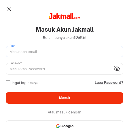
close
Masuk Akun Jakmall
Daftar
Belum punya akun?
Email
Password
visibility_off
Lupa Password?
Ingat login saya
Masuk
Atau masuk dengan
Google