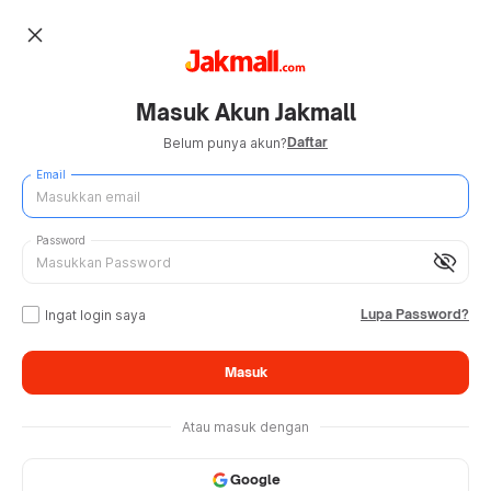
close
Masuk Akun Jakmall
Daftar
Belum punya akun?
Email
Password
visibility_off
Lupa Password?
Ingat login saya
Masuk
Atau masuk dengan
Google