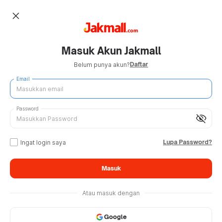
close
Masuk Akun Jakmall
Daftar
Belum punya akun?
Email
Password
visibility_off
Lupa Password?
Ingat login saya
Masuk
Atau masuk dengan
Google