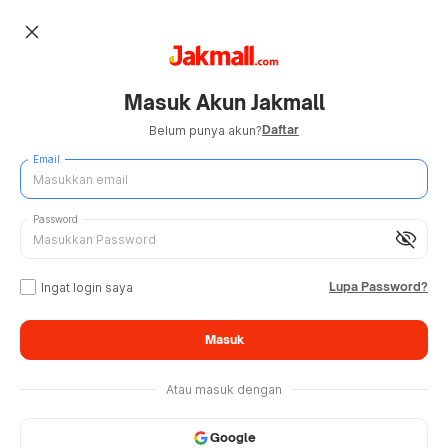
close
Masuk Akun Jakmall
Daftar
Belum punya akun?
Email
Password
visibility_off
Lupa Password?
Ingat login saya
Masuk
Atau masuk dengan
Google