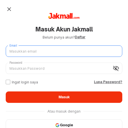
close
Masuk Akun Jakmall
Daftar
Belum punya akun?
Email
Password
visibility_off
Lupa Password?
Ingat login saya
Masuk
Atau masuk dengan
Google