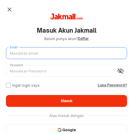
close
Masuk Akun Jakmall
Daftar
Belum punya akun?
Email
Password
visibility_off
Lupa Password?
Ingat login saya
Masuk
Atau masuk dengan
Google