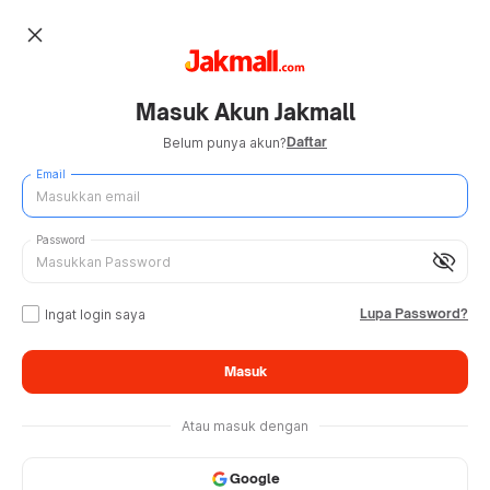
close
Masuk Akun Jakmall
Daftar
Belum punya akun?
Email
Password
visibility_off
Lupa Password?
Ingat login saya
Masuk
Atau masuk dengan
Google