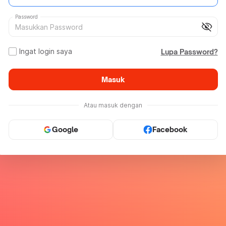
Password
visibility_off
Ingat login saya
Lupa Password?
Masuk
Atau masuk dengan
Google
Facebook