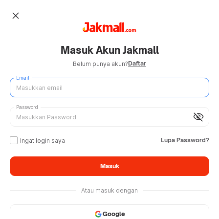
close
Masuk Akun Jakmall
Daftar
Belum punya akun?
Email
Password
visibility_off
Lupa Password?
Ingat login saya
Masuk
Atau masuk dengan
Google