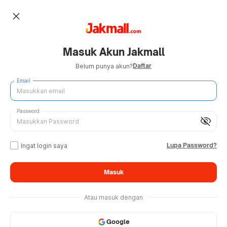
close
Masuk Akun Jakmall
Daftar
Belum punya akun?
Email
Password
visibility_off
Lupa Password?
Ingat login saya
Masuk
Atau masuk dengan
Google