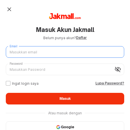
close
Masuk Akun Jakmall
Daftar
Belum punya akun?
Email
Password
visibility_off
Lupa Password?
Ingat login saya
Masuk
Atau masuk dengan
Google