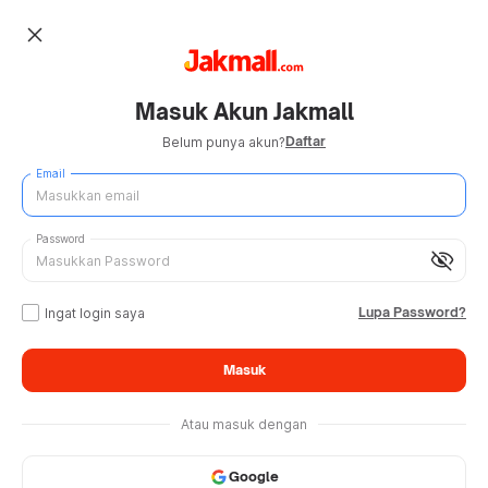
close
Masuk Akun Jakmall
Daftar
Belum punya akun?
Email
Password
visibility_off
Lupa Password?
Ingat login saya
Masuk
Atau masuk dengan
Google