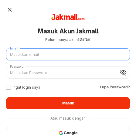
close
Masuk Akun Jakmall
Daftar
Belum punya akun?
Email
Password
visibility_off
Lupa Password?
Ingat login saya
Masuk
Atau masuk dengan
Google