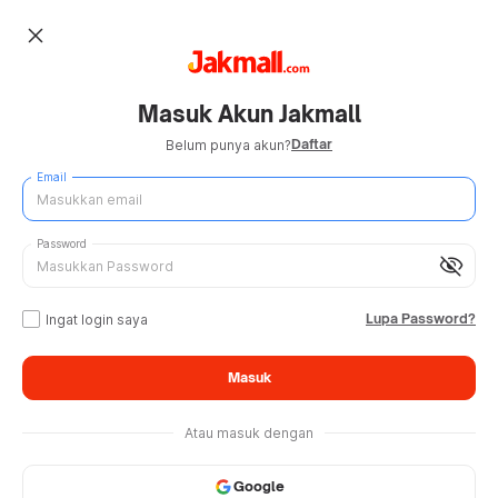
close
Masuk Akun Jakmall
Daftar
Belum punya akun?
Email
Password
visibility_off
Lupa Password?
Ingat login saya
Masuk
Atau masuk dengan
Google