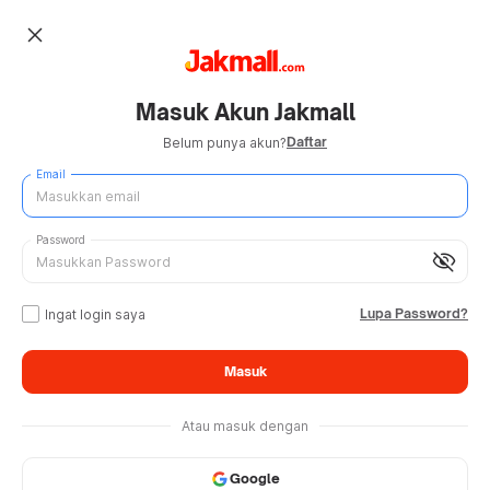
close
Masuk Akun Jakmall
Daftar
Belum punya akun?
Email
Password
visibility_off
Lupa Password?
Ingat login saya
Masuk
Atau masuk dengan
Google