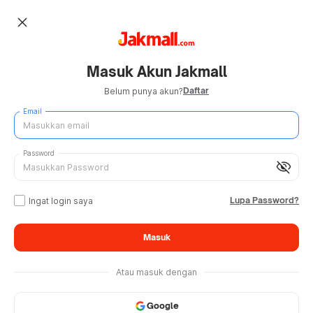
close
Masuk Akun Jakmall
Daftar
Belum punya akun?
Email
Password
visibility_off
Lupa Password?
Ingat login saya
Masuk
Atau masuk dengan
Google