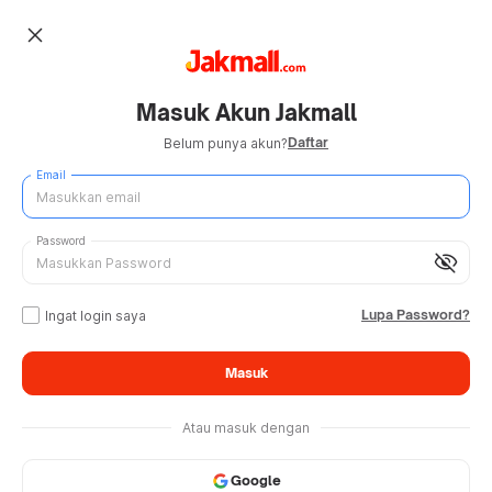
close
Masuk Akun Jakmall
Daftar
Belum punya akun?
Email
Password
visibility_off
Lupa Password?
Ingat login saya
Masuk
Atau masuk dengan
Google