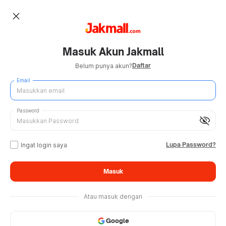
close
Masuk Akun Jakmall
Daftar
Belum punya akun?
Email
Password
visibility_off
Lupa Password?
Ingat login saya
Masuk
Atau masuk dengan
Google