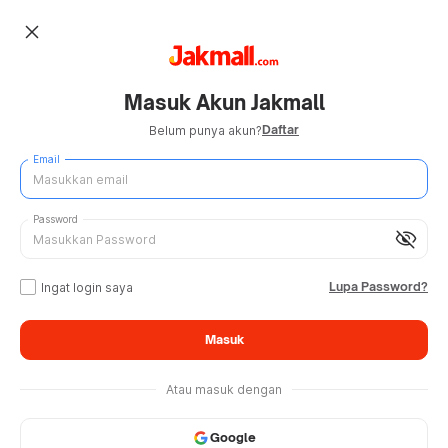
close
Masuk Akun Jakmall
Daftar
Belum punya akun?
Email
Password
visibility_off
Lupa Password?
Ingat login saya
Masuk
Atau masuk dengan
Google