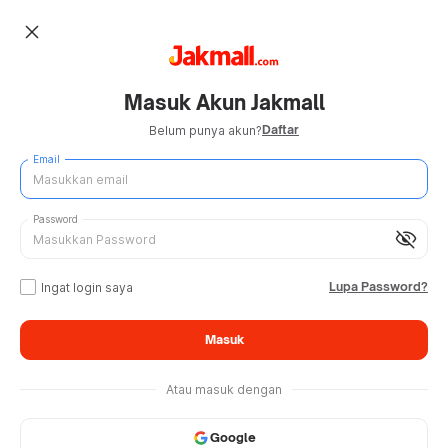
close
Masuk Akun Jakmall
Daftar
Belum punya akun?
Email
Password
visibility_off
Lupa Password?
Ingat login saya
Masuk
Atau masuk dengan
Google