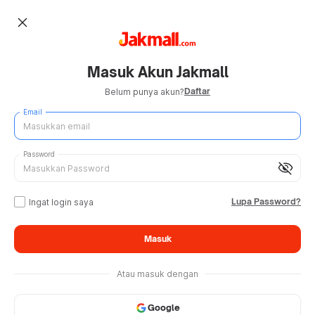
close
Masuk Akun Jakmall
Daftar
Belum punya akun?
Email
Password
visibility_off
Lupa Password?
Ingat login saya
Masuk
Atau masuk dengan
Google