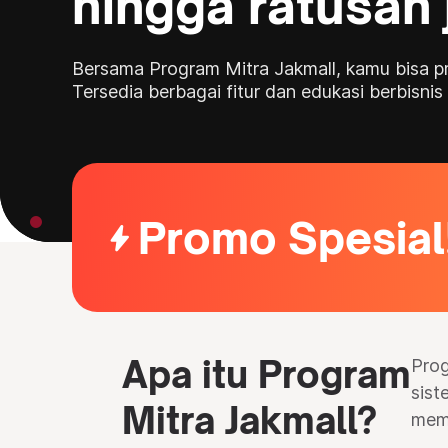
hingga ratusan 
Bersama Program Mitra Jakmall, kamu bisa pra
Tersedia berbagai fitur dan edukasi berbisn
Promo Spesial
bolt
Apa itu Program
Prog
sist
Mitra Jakmall?
memi