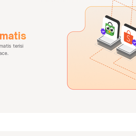
omatis
tis terisi
ace.