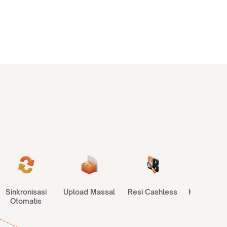
?
Sinkronisasi
Upload Massal
Resi Cashless
Komunitas 
Otomatis