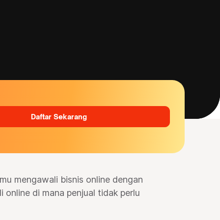
Daftar Sekarang
mu mengawali bisnis online dengan
 online di mana penjual tidak perlu