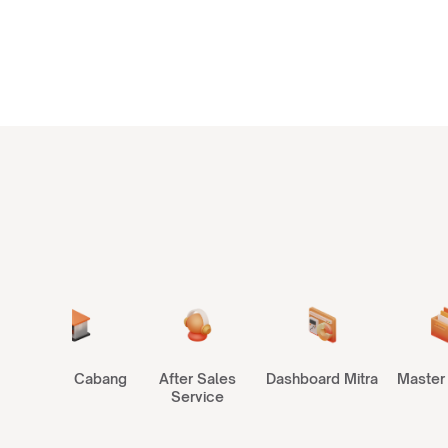
a
Gudang Cabang
After Sales
Dashboard Mitra
Master
Service