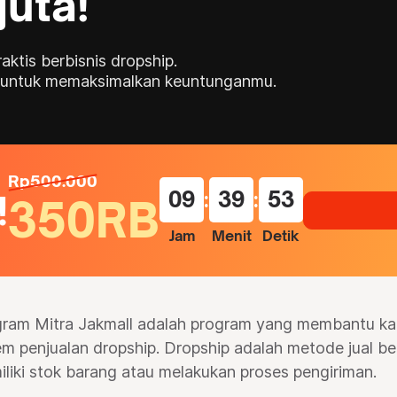
juta!
ktis berbisnis dropship.
is untuk memaksimalkan keuntunganmu.
Rp500.000
09
:
39
:
52
!
350RB
Jam
Menit
Detik
ram Mitra Jakmall adalah program yang membantu ka
em penjualan dropship. Dropship adalah metode jual beli
liki stok barang atau melakukan proses pengiriman.