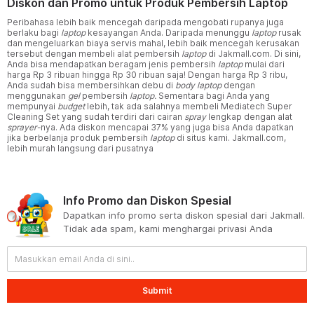
Diskon dan Promo untuk Produk Pembersih Laptop
Peribahasa lebih baik mencegah daripada mengobati rupanya juga
berlaku bagi
laptop
kesayangan Anda. Daripada menunggu
laptop
rusak
dan mengeluarkan biaya servis mahal, lebih baik mencegah kerusakan
tersebut dengan membeli alat pembersih
laptop
di Jakmall.com. Di sini,
Anda bisa mendapatkan beragam jenis pembersih
laptop
mulai dari
harga Rp 3 ribuan hingga Rp 30 ribuan saja! Dengan harga Rp 3 ribu,
Anda sudah bisa membersihkan debu di
body laptop
dengan
menggunakan
gel
pembersih
laptop.
Sementara bagi Anda yang
mempunyai
budget
lebih, tak ada salahnya membeli Mediatech Super
Cleaning Set yang sudah terdiri dari cairan
spray
lengkap dengan alat
sprayer-
nya. Ada diskon mencapai 37% yang juga bisa Anda dapatkan
jika berbelanja produk pembersih
laptop
di situs kami. Jakmall.com,
lebih murah langsung dari pusatnya
Info Promo dan Diskon Spesial
Dapatkan info promo serta diskon spesial dari Jakmall.
Tidak ada spam, kami menghargai privasi Anda
Submit