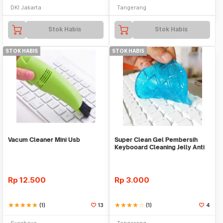
DKI Jakarta
Tangerang
Stok Habis
Stok Habis
STOK HABIS
STOK HABIS
Vacum Cleaner Mini Usb
Super Clean Gel Pembersih
Keybooard Cleaning Jelly Anti
Debu
Rp
12.500
Rp
3.000
star
star
star
star
star
(1)
13
star
star
star
star
star_border
(1)
4
Surabaya
Tangerang