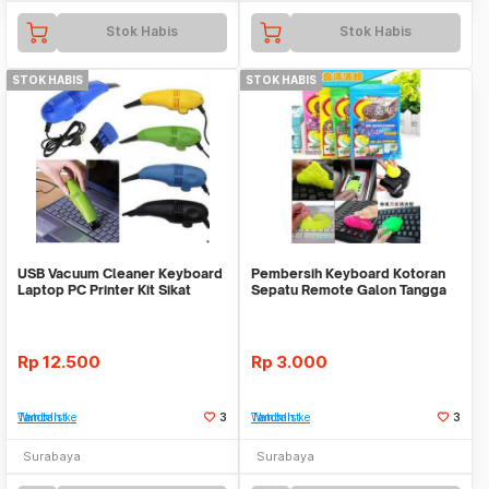
Stok Habis
Stok Habis
STOK HABIS
STOK HABIS
USB Vacuum Cleaner Keyboard
Pembersih Keyboard Kotoran
Laptop PC Printer Kit Sikat
Sepatu Remote Galon Tangga
Pembersih Debu
Interior Slime
Rp
12.500
Rp
3.000
Tambah ke Watchlist
3
Tambah ke Watchlist
3
Surabaya
Surabaya