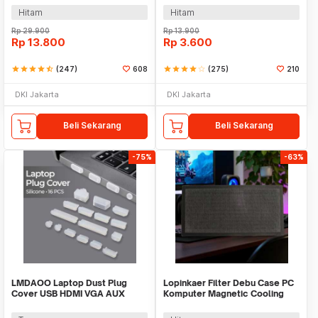
Hitam
Hitam
Rp
29.900
Rp
13.900
Rp
13.800
Rp
3.600
star
star
star
star
star_half
(247)
608
star
star
star
star
star_border
(275)
210
DKI Jakarta
DKI Jakarta
Beli Sekarang
Beli Sekarang
-75%
-63%
LMDAOO Laptop Dust Plug
Lopinkaer Filter Debu Case PC
Cover USB HDMI VGA AUX
Komputer Magnetic Cooling
Silicone 16 PCS - A2
Dust Net - A2