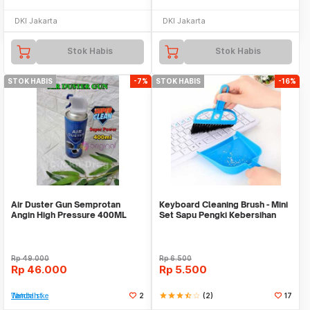
DKI Jakarta
DKI Jakarta
Stok Habis
Stok Habis
STOK HABIS
-7%
STOK HABIS
-16%
Air Duster Gun Semprotan
Keyboard Cleaning Brush - Mini
Angin High Pressure 400ML
Set Sapu Pengki Kebersihan
Super Pembersih
Multi Fungs
Rp
49.000
Rp
6.500
Rp
46.000
Rp
5.500
Tambah ke Watchlist
2
star
star
star
star_half
star_border
(2)
17