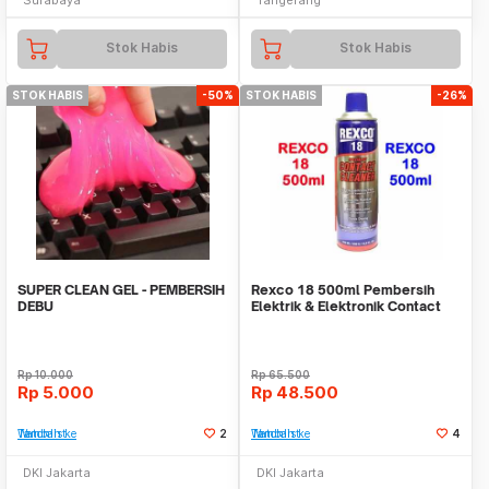
Stok Habis
Stok Habis
STOK HABIS
-50%
STOK HABIS
-26%
SUPER CLEAN GEL - PEMBERSIH
Rexco 18 500ml Pembersih
DEBU
Elektrik & Elektronik Contact
Cleaner 500 Ml
Rp
10.000
Rp
65.500
Rp
5.000
Rp
48.500
Tambah ke Watchlist
2
Tambah ke Watchlist
4
DKI Jakarta
DKI Jakarta