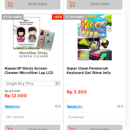
Stok Habis
Stok Habis
STOK HABIS
-40%
STOK HABIS
iKawai HP Sticky Screen
Super Clean Pembersih
Cleaner Microfiber Lap LCD
Keyboard Gel Slime Jelly
Handphone Layar Lap
Serbaguna Multifungsi
Rp
20.000
Rp
3.300
Rp
12.000
Tambah ke Watchlist
1
Tambah ke Watchlist
1
DKI Jakarta
Surabaya
Stok Habis
Stok Habis