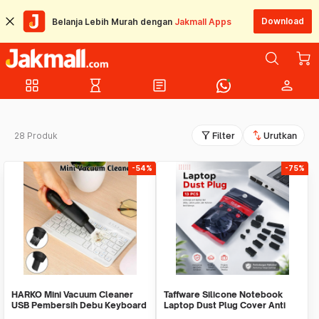
Download
Belanja Lebih Murah dengan
Jakmall Apps
grid_view
hourglass_empty
article
person
filter_alt
swap_vert
28 Produk
Filter
Urutkan
-54%
-75%
HARKO Mini Vacuum Cleaner
Taffware Silicone Notebook
USB Pembersih Debu Keyboard
Laptop Dust Plug Cover Anti
Laptop PC - FD-368
Debu 13 PCS - A1