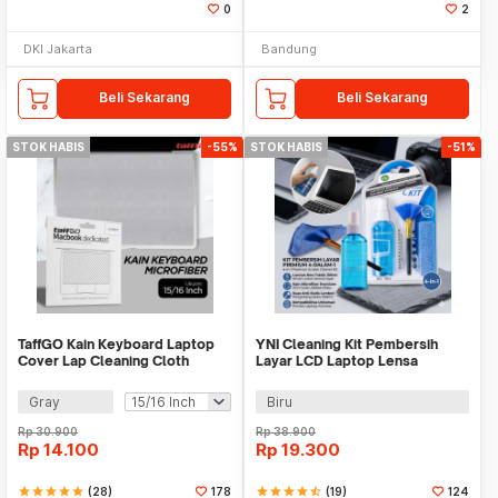
0
2
DKI Jakarta
Bandung
Beli Sekarang
Beli Sekarang
STOK HABIS
-55%
STOK HABIS
-51%
TaffGO Kain Keyboard Laptop
YNI Cleaning Kit Pembersih
Cover Lap Cleaning Cloth
Layar LCD Laptop Lensa
Microfiber - E-02
Kamera - KCL-1016
Gray
Biru
Rp
30.900
Rp
38.900
Rp
14.100
Rp
19.300
star
star
star
star
star
(28)
178
star
star
star
star
star_half
(19)
124