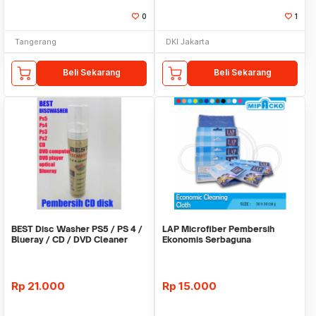
0
1
Tangerang
DKI Jakarta
Beli Sekarang
Beli Sekarang
BEST Disc Washer PS5 / PS 4 /
LAP Microfiber Pembersih
Blueray / CD / DVD Cleaner
Ekonomis Serbaguna
Foam / Pember
Rp
21.000
Rp
15.000