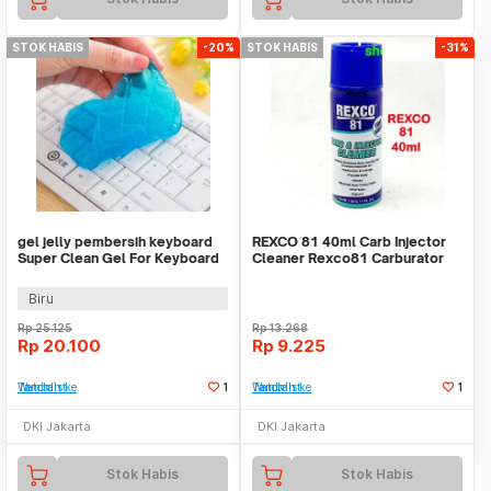
STOK HABIS
-20%
STOK HABIS
-31%
gel jelly pembersih keyboard
REXCO 81 40ml Carb Injector
Super Clean Gel For Keyboard
Cleaner Rexco81 Carburator
hsa029
Cleaner 40 ml
Biru
Rp
25.125
Rp
13.268
Rp
20.100
Rp
9.225
Tambah ke Watchlist
1
Tambah ke Watchlist
1
DKI Jakarta
DKI Jakarta
Stok Habis
Stok Habis