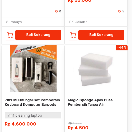
Rp
55.000
0
5
Surabaya
DKI Jakarta
Beli Sekarang
Beli Sekarang
-44%
7in1 Multifungsi Set Pembersih
Magic Sponge Ajaib Busa
Keyboard Komputer Earpods
Pembersih Tanpa Air
Custom
7in1 cleaning laptop
Rp
4.600.000
Rp
8.000
Rp
4.500