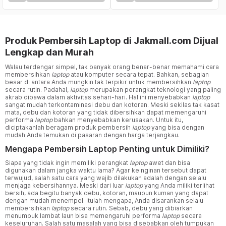
Produk Pembersih Laptop di Jakmall.com Dijual
Lengkap dan Murah
Walau terdengar simpel, tak banyak orang benar-benar memahami cara
membersihkan
laptop
atau komputer secara tepat. Bahkan, sebagian
besar di antara Anda mungkin tak terpikir untuk membersihkan
laptop
secara rutin. Padahal,
laptop
merupakan perangkat teknologi yang paling
akrab dibawa dalam aktivitas sehari-hari. Hal ini menyebabkan
laptop
sangat mudah terkontaminasi debu dan kotoran. Meski sekilas tak kasat
mata, debu dan kotoran yang tidak dibersihkan dapat memengaruhi
performa
laptop
bahkan menyebabkan kerusakan. Untuk itu,
diciptakanlah beragam produk pembersih
laptop
yang bisa dengan
mudah Anda temukan di pasaran dengan harga terjangkau.
Mengapa Pembersih Laptop Penting untuk Dimiliki?
Siapa yang tidak ingin memiliki perangkat
laptop
awet dan bisa
digunakan dalam jangka waktu lama? Agar keinginan tersebut dapat
terwujud, salah satu cara yang wajib dilakukan adalah dengan selalu
menjaga kebersihannya. Meski dari luar
laptop
yang Anda miliki terlihat
bersih, ada begitu banyak debu, kotoran, maupun kuman yang dapat
dengan mudah menempel. Itulah mengapa, Anda disarankan selalu
membersihkan
laptop
secara rutin. Sebab, debu yang dibiarkan
menumpuk lambat laun bisa memengaruhi performa
laptop
secara
keseluruhan. Salah satu masalah yang bisa disebabkan oleh tumpukan