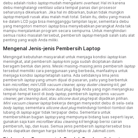
debu adalah risiko
laptop
mudah mengalami
overheat.
Hal ini karena
debu menghalangi ventilasi udara tempat panas dari prosesor
seharusnya dikeluarkan. Jika hal ini dibiarkan, bukan tidak mungkin
laptop
menjadi rusak atau malah mati total. Selain itu, debu yang masuk
ke dalam LCD juga bisa mengganggu tampilan layar, sementara debu
yang mengotori memori
laptop
bisa menyebabkan perangkat Anda tak
mampu menjalankan program secara sempurna. Untuk menghindari
semua risiko masalah tersebut, pembersih
laptop
menjadi salah satu alat
penting yang wajib Anda miliki.
Mengenal Jenis-jenis Pembersih Laptop
Mengingat kebutuhan masyarakat untuk menjaga kondisi
laptop
kian
meningkat, alat pembersih
laptop
kini juga sudah diciptakan dalam
beragam bentuk dan jenis. Meski masing-masing jenis pembersih
laptop
tersebut memiliki cara penggunaan yang berbeda, manfaatnya untuk
menjaga kondisi
laptop
tetaplah sama. Ada setidaknya lima jenis
pembersih
laptop
yang umum dijual di pasaran, yaitu yang berbentuk
kain
microfiber, mini
USB
vacuum cleaner, spray duster cleaning kit, gel
cleaning dust,
hingga
silicone dust plug.
Bagi Anda yang ingin menjangkau
tempat-tempat kecil di
body laptop,
pembersih
laptop
jenis
vacuum
cleaner, gel cleaning dust,
atau
silicone dust plug
tepat dijadikan pilihan.
Mini vacuum cleaner laptop
bekerja dengan menyedot debu di sela-sela
body laptop,
sementara
silicone dust plug
melindungi tombol-tombol dan
lubang di
laptop
agar tidak terpapar debu. Sementara untuk
membersihkan bagian
laptop
yang mempunyai bidang luas seperti layar,
gunakan saja kain
microfiber
atau
cleaning kit
lengkap berisi cairan
pembersih, lap, dan kuas. Semua jenis pembersih
laptop
tersebut bisa
Anda dapatkan dengan harga lebih terjangkau di Jakmall.com.