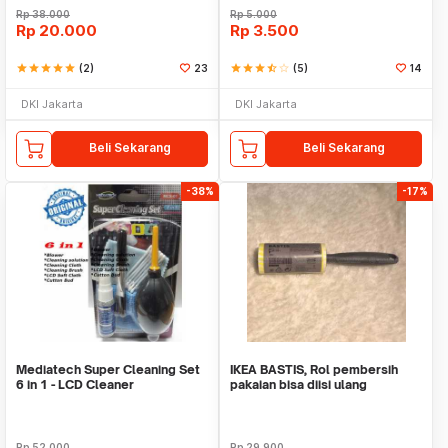
Rp
38.000
Rp
5.000
Rp
20.000
Rp
3.500
star
star
star
star
star
(2)
23
star
star
star
star_half
star_border
(5)
14
DKI Jakarta
DKI Jakarta
Beli Sekarang
Beli Sekarang
-38%
-17%
Mediatech Super Cleaning Set
IKEA BASTIS, Rol pembersih
6 in 1 - LCD Cleaner
pakaian bisa diisi ulang
Rp
52.000
Rp
29.900