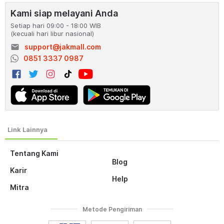
Kami siap melayani Anda
Setiap hari 09:00 - 18:00 WIB
(kecuali hari libur nasional)
email
support@jakmall.com
0851 3337 0987
Tentang Kami
Blog
Karir
Help
Mitra
Metode Pengiriman