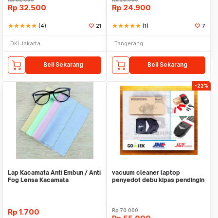
Rp
32.500
Rp
24.900
star
star
star
star
star
(4)
21
star
star
star
star
star
(1)
7
DKI Jakarta
Tangerang
Beli Sekarang
Beli Sekarang
-22%
Lap Kacamata Anti Embun / Anti
vacuum cleaner laptop
Fog Lensa Kacamata
penyedot debu kipas pendingin
Pembersih Kaca Mata
laptop
Rp
1.700
Rp
70.000