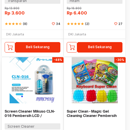
Transparan
Hitam
Rp
13.900
Rp
16.900
Rp
3.600
Rp
6.400
star
star
star
star
star_half
(8)
34
star
star
star
star
star
(2)
27
DKI Jakarta
DKI Jakarta
Beli Sekarang
Beli Sekarang
-48%
-30%
Screen Cleaner Mikuso CLN-
Super Clean - Magic Gel
016 Pembersih LCD /
Cleaning Cleaner Pembersih
Pembersih Layar
Serbaguna
Screen Cleaner