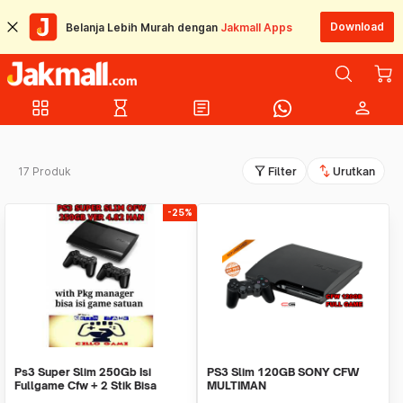
Download
Belanja Lebih Murah dengan
Jakmall Apps
grid_view
hourglass_empty
article
person
filter_alt
swap_vert
17 Produk
Filter
Urutkan
-25%
Ps3 Super Slim 250Gb Isi
PS3 Slim 120GB SONY CFW
Fullgame Cfw + 2 Stik Bisa
MULTIMAN
Request Game