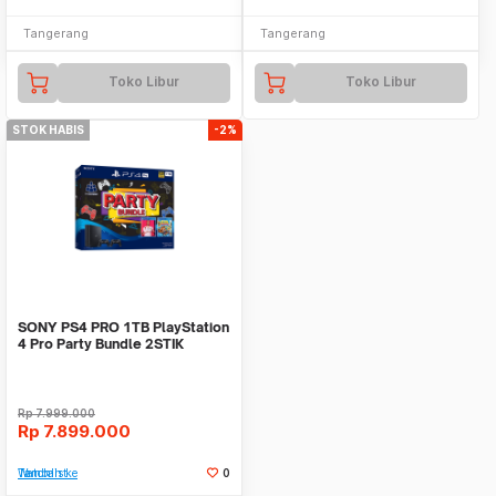
Tangerang
Tangerang
Toko Libur
Toko Libur
STOK HABIS
-2%
SONY PS4 PRO 1TB PlayStation
4 Pro Party Bundle 2STIK
FIFA19 CTR NITRO
Rp
7.999.000
Rp
7.899.000
Tambah ke Watchlist
0