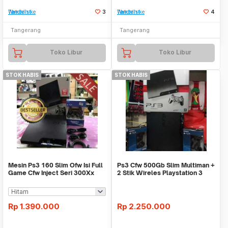
Tambah ke Watchlist
3
Tambah ke Watchlist
4
Tangerang
Tangerang
Toko Libur
Toko Libur
STOK HABIS
STOK HABIS
Mesin Ps3 160 Slim Ofw Isi Full
Ps3 Cfw 500Gb Slim Multiman +
Game Cfw Inject Seri 300Xx
2 Stik Wireles Playstation 3
Rp
1.390.000
Rp
2.250.000