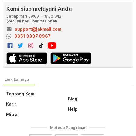
Kami siap melayani Anda
Setiap hari 09:00 - 18:00 WIB
(kecuali hari libur nasional)
email
support@jakmall.com
0851 3337 0987
Tentang Kami
Blog
Karir
Help
Mitra
Metode Pengiriman