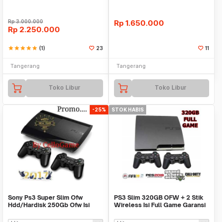
Rp
3.000.000
Rp
1.650.000
Rp
2.250.000
star
star
star
star
star
(1)
23
11
Tangerang
Tangerang
Toko Libur
Toko Libur
-25%
STOK HABIS
Sony Ps3 Super Slim Ofw
PS3 Slim 320GB OFW + 2 Stik
Hdd/Hardisk 250Gb Ofw Isi
Wireless Isi Full Game Garansi
Fullgame Cfw+2 Stik
Sony PS 3