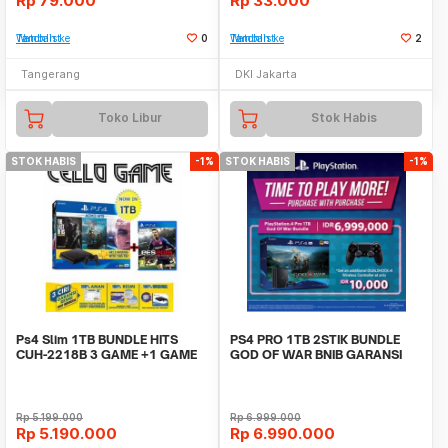
Rp
79.000
Rp
33.000
Tambah ke Watchlist
0
Tambah ke Watchlist
2
Tangerang
DKI Jakarta
Toko Libur
Stok Habis
STOK HABIS
-1%
STOK HABIS
-1%
Ps4 Slim 1TB BUNDLE HITS
PS4 PRO 1TB 2STIK BUNDLE
CUH-2218B 3 GAME +1 GAME
GOD OF WAR BNIB GARANSI
GARANSI RESMI SONY
RESMI SONY INDONESIA
Rp
5.199.000
Rp
6.999.000
Rp
5.190.000
Rp
6.990.000