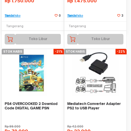
Rp
1.750.000
Rp
1.475.000
Tambah ke Watchlist
0
Tambah ke Watchlist
3
Tangerang
Tangerang
Toko Libur
Toko Libur
STOK HABIS
-21%
STOK HABIS
-22%
PS4 OVERCOOKED 2 Downlod
Mediatech Converter Adapter
Code DIGITAL GAME PSN
PS2 to USB Player
Rp
99.000
Rp
42.000