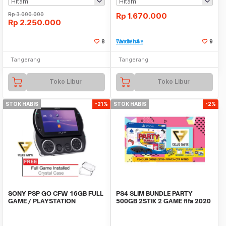
Rp
3.000.000
Rp
1.670.000
Rp
2.250.000
8
Tambah ke Watchlist
9
Tangerang
Tangerang
Toko Libur
Toko Libur
STOK HABIS
-21%
STOK HABIS
-2%
SONY PSP GO CFW 16GB FULL
PS4 SLIM BUNDLE PARTY
GAME / PLAYSTATION
500GB 2STIK 2 GAME fifa 2020
PORTABLE
dan ctr nitro