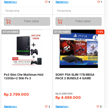
Tambah ke Watchlist
9
Tambah ke Watchlist
1
Tangerang
Tangerang
Toko Libur
Toko Libur
STOK HABIS
STOK HABIS
-13%
Ps3 Slim Cfw Multiman Hdd
SONY PS4 SLIM 1TB MEGA
120Gb+2 Stik Ps 3
PACK 2 BUNDLE 4 GAME
Wireless+Hdd External 1Tb
GARANSI RESMI
Rp
2.799.000
Rp
5.399.000
Rp
4.699.000
Tambah ke Watchlist
2
Tambah ke Watchlist
0