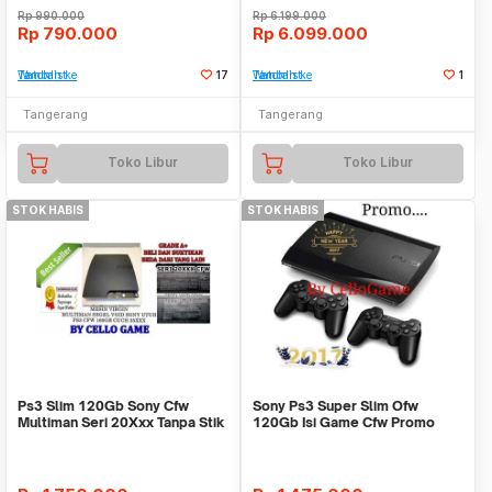
Rp
990.000
Rp
6.199.000
Rp
790.000
Rp
6.099.000
Tambah ke Watchlist
17
Tambah ke Watchlist
1
Tangerang
Tangerang
Toko Libur
Toko Libur
STOK HABIS
STOK HABIS
Ps3 Slim 120Gb Sony Cfw
Sony Ps3 Super Slim Ofw
Multiman Seri 20Xxx Tanpa Stik
120Gb Isi Game Cfw Promo
Murah Tanpa Stik