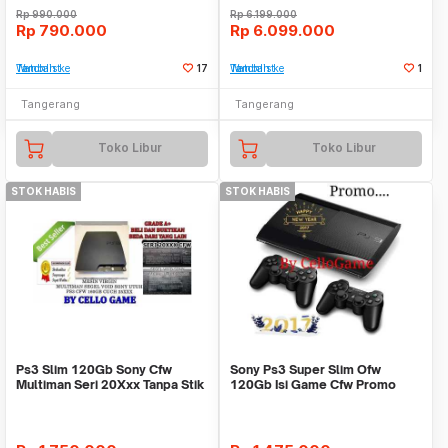
Rp
990.000
Rp
6.199.000
Rp
790.000
Rp
6.099.000
Tambah ke Watchlist
17
Tambah ke Watchlist
1
Tangerang
Tangerang
Toko Libur
Toko Libur
STOK HABIS
STOK HABIS
Ps3 Slim 120Gb Sony Cfw
Sony Ps3 Super Slim Ofw
Multiman Seri 20Xxx Tanpa Stik
120Gb Isi Game Cfw Promo
Murah Tanpa Stik