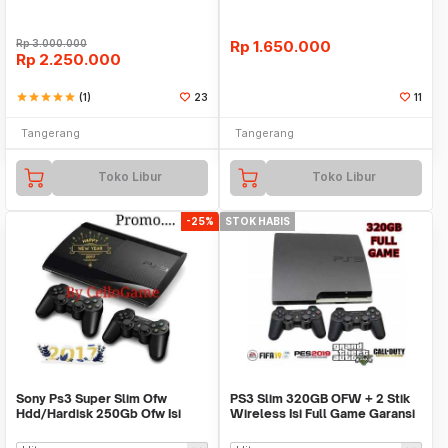
Rp
3.000.000
Rp
1.650.000
Rp
2.250.000
star
star
star
star
star
(1)
23
11
Tangerang
Tangerang
Toko Libur
Toko Libur
-25%
STOK HABIS
Sony Ps3 Super Slim Ofw
PS3 Slim 320GB OFW + 2 Stik
Hdd/Hardisk 250Gb Ofw Isi
Wireless Isi Full Game Garansi
Fullgame Cfw+2 Stik
Sony PS 3