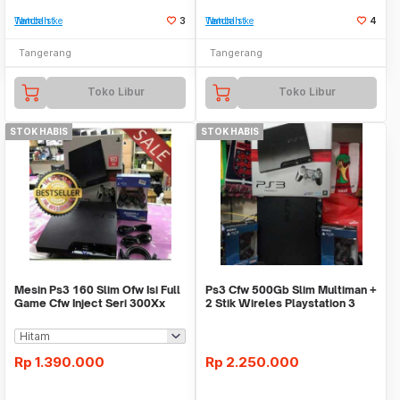
Tambah ke Watchlist
3
Tambah ke Watchlist
4
Tangerang
Tangerang
Toko Libur
Toko Libur
STOK HABIS
STOK HABIS
Mesin Ps3 160 Slim Ofw Isi Full
Ps3 Cfw 500Gb Slim Multiman +
Game Cfw Inject Seri 300Xx
2 Stik Wireles Playstation 3
Rp
1.390.000
Rp
2.250.000