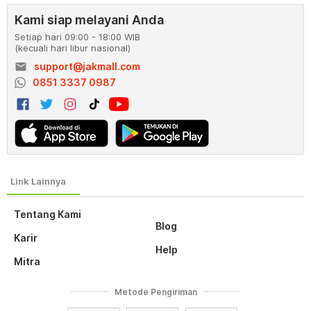
Kami siap melayani Anda
Setiap hari 09:00 - 18:00 WIB
(kecuali hari libur nasional)
email
support@jakmall.com
0851 3337 0987
Tentang Kami
Blog
Karir
Help
Mitra
Metode Pengiriman