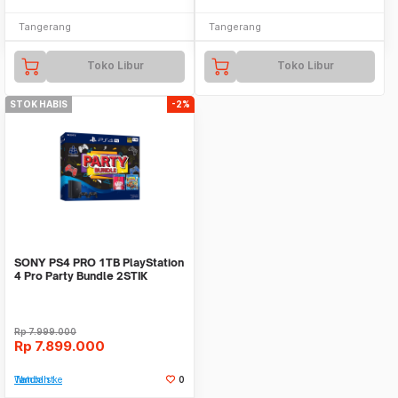
Tangerang
Tangerang
Toko Libur
Toko Libur
STOK HABIS
-2%
SONY PS4 PRO 1TB PlayStation
4 Pro Party Bundle 2STIK
FIFA19 CTR NITRO
Rp
7.999.000
Rp
7.899.000
Tambah ke Watchlist
0