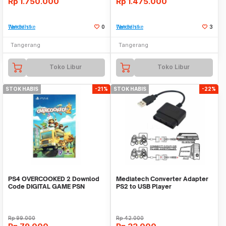
Rp
1.750.000
Rp
1.475.000
Tambah ke Watchlist
0
Tambah ke Watchlist
3
Tangerang
Tangerang
Toko Libur
Toko Libur
STOK HABIS
-21%
STOK HABIS
-22%
PS4 OVERCOOKED 2 Downlod
Mediatech Converter Adapter
Code DIGITAL GAME PSN
PS2 to USB Player
Rp
99.000
Rp
42.000