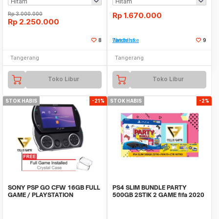
Rp
3.000.000
Rp
1.670.000
Rp
2.250.000
8
Tambah ke Watchlist
9
Tangerang
Tangerang
Toko Libur
Toko Libur
STOK HABIS
-21%
STOK HABIS
-2%
SONY PSP GO CFW 16GB FULL
PS4 SLIM BUNDLE PARTY
GAME / PLAYSTATION
500GB 2STIK 2 GAME fifa 2020
PORTABLE
dan ctr nitro