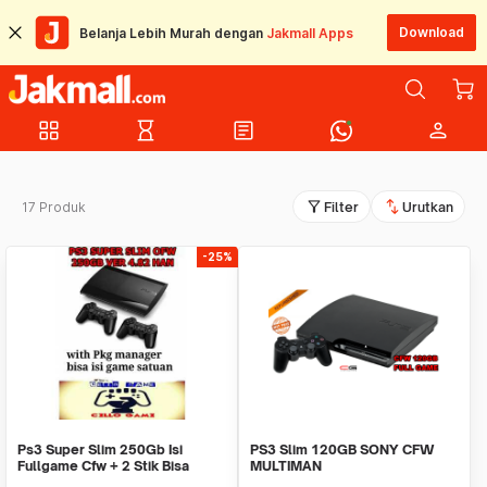
Download
Belanja Lebih Murah dengan
Jakmall Apps
grid_view
hourglass_empty
article
person
filter_alt
swap_vert
17 Produk
Filter
Urutkan
-25%
Ps3 Super Slim 250Gb Isi
PS3 Slim 120GB SONY CFW
Fullgame Cfw + 2 Stik Bisa
MULTIMAN
Request Game