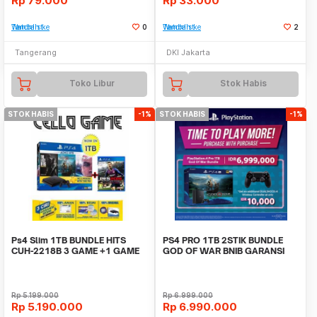
Rp
79.000
Rp
33.000
Tambah ke Watchlist
0
Tambah ke Watchlist
2
Tangerang
DKI Jakarta
Toko Libur
Stok Habis
STOK HABIS
-1%
STOK HABIS
-1%
Ps4 Slim 1TB BUNDLE HITS
PS4 PRO 1TB 2STIK BUNDLE
CUH-2218B 3 GAME +1 GAME
GOD OF WAR BNIB GARANSI
GARANSI RESMI SONY
RESMI SONY INDONESIA
Rp
5.199.000
Rp
6.999.000
Rp
5.190.000
Rp
6.990.000