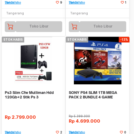
Tambah ke Watchlist
9
Tambah ke Watchlist
1
Tangerang
Tangerang
Toko Libur
Toko Libur
STOK HABIS
STOK HABIS
-13%
Ps3 Slim Cfw Multiman Hdd
SONY PS4 SLIM 1TB MEGA
120Gb+2 Stik Ps 3
PACK 2 BUNDLE 4 GAME
Wireless+Hdd External 1Tb
GARANSI RESMI
Rp
2.799.000
Rp
5.399.000
Rp
4.699.000
Tambah ke Watchlist
2
Tambah ke Watchlist
0