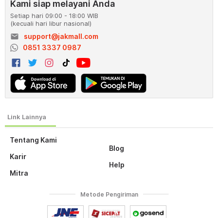
Kami siap melayani Anda
Setiap hari 09:00 - 18:00 WIB
(kecuali hari libur nasional)
email
support@jakmall.com
0851 3337 0987
Tentang Kami
Blog
Karir
Help
Mitra
Metode Pengiriman