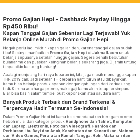
Promo Gajian Hepi - Cashback Payday Hingga
Rp450 Ribu!
Kapan Tanggal Gajian Sebentar Lagi Terjawab! Yuk
Belanja Online Murah di Promo Gajian Hepi
Nggak perlu lagi mikirin kapan gajian deh, karena tanggal gajian sudah
tiba! Saatnya manfaatkan
Promo Gajian Hepi
di
Jakmall.com
untuk
belanja sepuasnya setelah nunggu gajian. Segera penuhi kebutuhan
bulananmu dan puaskan keinginan belanja sekarang juga. Dijamin untung
tanpa bikin kantong buntung!
Apalagi menjelang hari raya lebaran ini, kita juga masih menunggu kapan
THR 2019 cair. Jadi setelah THR lebaran nanti turun atau dibayarkan,
kamu bisa belanja produk apapun dengan gabungan dari kedua uang
tadi. Karena ada harga promo, maka gaji kamu akan tetap tersimpan.
Biar bisa kasih salam tempel buat keponakan atau saudara nanti.
Banyak Produk Terbaik dari Brand Terkenal &
Terpercaya Hadir Termurah Se-Indonesia!
Dalam Promo Gajian Hepi ini kamu bisa mendapatkan beragam promo
heboh mulai dari kategori produk
Handphone dan Tablet
,
Komputer
dan Laptop
,
Elektronik
,
Foto dan Videografi
,
Fashion dan
Perhiasan
,
Ibu Bayi dan Anak
,
Kesehatan dan Kecantikan
,
Mainan
dan Video Games
,
Peralatan Rumah Tangga
,
Hobi
,
Makanan dan