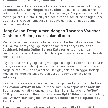
Minuman
hingga
Olahraga dan Outdoor
.
Semakin hemat karena semua kategori favorit kamu akan hadir dengan
Cashback 3 X Lipat hingga Rp450 Ribu
! Semua bisa kamu nikmati
setiap akhir bulan, jangan sampai kelewatan ya. Daripada cuma melihat
meme gajian turun atau lucu yang ada di media sosial, mendingan kamu
belanja online pasti hemat di sini. Supaya uang gajian nggak cuma
numpang lewat aja.
Uang Gajian Tetap Aman dengan Tawaran Voucher
Cashback Belanja dari Jakmall.com
Meme gajian mengajarkan kita untuk selalu berhemat setiap saat. Begitu
pun Jakmall.com yang juga memberikan kamu banyak
Voucher
Cashback Belanja Online Semua Kategori
untuk menambah
keuntungan belanja di awal bulan. Total pembayaran kamu pasti bakalan
hemat abis deh!
Payday adalah hari yang paling melegakan bagi para pekerja di seluruh
dunia, karena setelah gajian, kamu bisa ambil promo terbaru dengan
harga murah untuk belanja online. Hari gini, abis gajian nggak belanja
mustahil banget! Makanya buruan serbu kesempatan asyiknya
sekarang.
Belanja di tanggal gajian lebih untung dengan berbagai promo terbaru.
Ada
Promo PAYDAY HEMAT
di mana kamu bisa dapat
Cashback 10%
.
Belanja senang hati karena uang kembali. Selain itu, promo
PAYDAY
SERU
juga siap kasih
Cashback sebesar Rp225 Ribu
. Lebih besar lagi,
ada
PAYDAY HEPI
yang menawarkan
Cashback sampai Rp450 Ribu
.
Pasti Untung!
Buruan nikmati promo diskon tadi mulai tanggal
25 - 31 Juli 2019
.