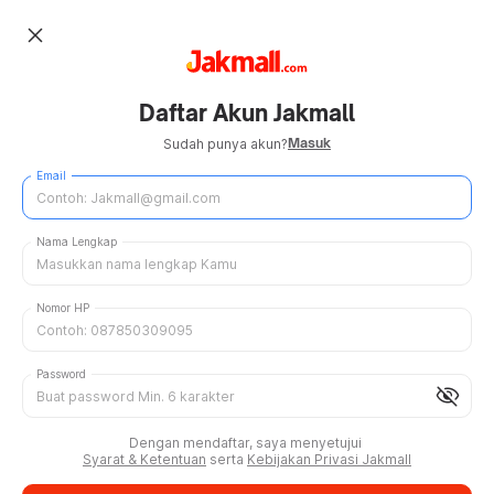
close
Daftar Akun Jakmall
Masuk
Sudah punya akun?
Email
Nama Lengkap
Nomor HP
Password
visibility_off
Dengan mendaftar, saya menyetujui
Syarat & Ketentuan
serta
Kebijakan Privasi Jakmall