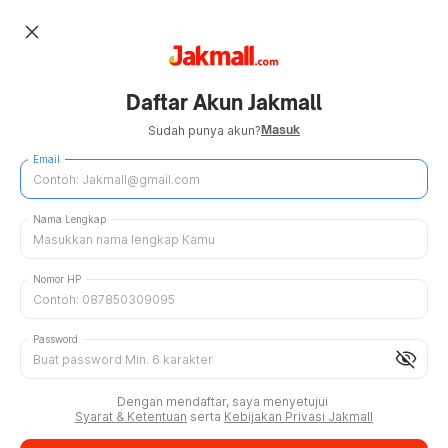
close
Daftar Akun Jakmall
Masuk
Sudah punya akun?
Email
Nama Lengkap
Nomor HP
Password
visibility_off
Dengan mendaftar, saya menyetujui
Syarat & Ketentuan
serta
Kebijakan Privasi Jakmall