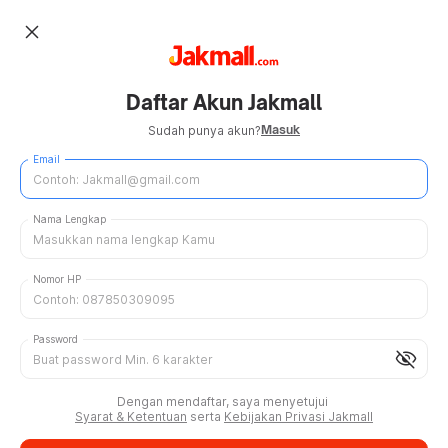
close
Daftar Akun Jakmall
Masuk
Sudah punya akun?
Email
Nama Lengkap
Nomor HP
Password
visibility_off
Dengan mendaftar, saya menyetujui
Syarat & Ketentuan
serta
Kebijakan Privasi Jakmall