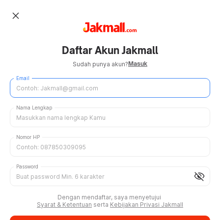
close
Daftar Akun Jakmall
Masuk
Sudah punya akun?
Email
Nama Lengkap
Nomor HP
Password
visibility_off
Dengan mendaftar, saya menyetujui
Syarat & Ketentuan
serta
Kebijakan Privasi Jakmall