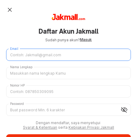
close
Daftar Akun Jakmall
Masuk
Sudah punya akun?
Email
Nama Lengkap
Nomor HP
Password
visibility_off
Dengan mendaftar, saya menyetujui
Syarat & Ketentuan
serta
Kebijakan Privasi Jakmall