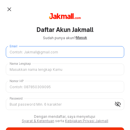
close
Daftar Akun Jakmall
Masuk
Sudah punya akun?
Email
Nama Lengkap
Nomor HP
Password
visibility_off
Dengan mendaftar, saya menyetujui
Syarat & Ketentuan
serta
Kebijakan Privasi Jakmall