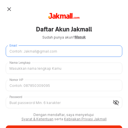
close
Daftar Akun Jakmall
Masuk
Sudah punya akun?
Email
Nama Lengkap
Nomor HP
Password
visibility_off
Dengan mendaftar, saya menyetujui
Syarat & Ketentuan
serta
Kebijakan Privasi Jakmall