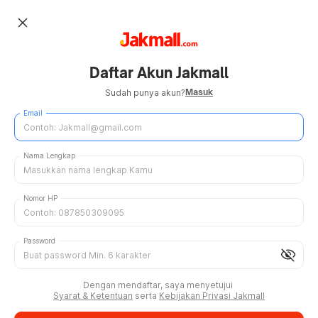
close
Daftar Akun Jakmall
Masuk
Sudah punya akun?
Email
Nama Lengkap
Nomor HP
Password
visibility_off
Dengan mendaftar, saya menyetujui
Syarat & Ketentuan
serta
Kebijakan Privasi Jakmall