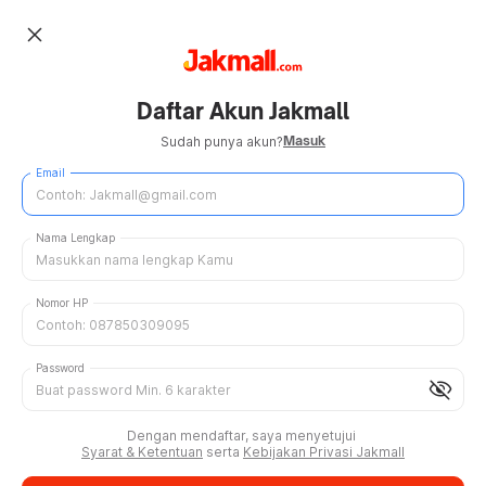
close
Daftar Akun Jakmall
Masuk
Sudah punya akun?
Email
Nama Lengkap
Nomor HP
Password
visibility_off
Dengan mendaftar, saya menyetujui
Syarat & Ketentuan
serta
Kebijakan Privasi Jakmall