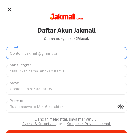
close
Daftar Akun Jakmall
Masuk
Sudah punya akun?
Email
Nama Lengkap
Nomor HP
Password
visibility_off
Dengan mendaftar, saya menyetujui
Syarat & Ketentuan
serta
Kebijakan Privasi Jakmall