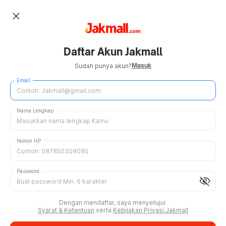
close
Daftar Akun Jakmall
Masuk
Sudah punya akun?
Email
Nama Lengkap
Nomor HP
Password
visibility_off
Dengan mendaftar, saya menyetujui
Syarat & Ketentuan
serta
Kebijakan Privasi Jakmall